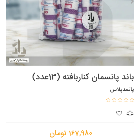
باند پانسمان کناربافته (13عدد)
پاتمدپلاس
167,980
تومان