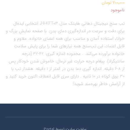
700,000 تومان
ناموجود
تب سنج دیجیتال دهانی هایتک مدل HI-KFT03، انتخابی ایده‌ال
برای دقت و سرعت در اندازه‌گیری دمای بدن. با صفحه نمایش بزرگ و
خوانا، استفاده آسان و مناسب برای همه اعضای خانواده. مقاوم و
قابل اعتماد، این تب‌سنج همه نیازهای شما را برای پایش سلامت
خانواده برآورده می‌کند. . محدوده اندازه گیری: 42-32 (درجه
سانتیگراد). پیغام درجه حرارت غیر نرمال. خاموش شدن خودکار پس
از 8-6 دقیقه. اندازه گیری دما بدن در کمتر از 1 دقیقه. هشدار تب با
30 بوق کوتاه در 10 ثانیه . دارای سری قابل انعطاف.اکنون خرید کنید و
از آرامش خاطر بهره‌مند شوید!
ساخت سایت توسط
Portal