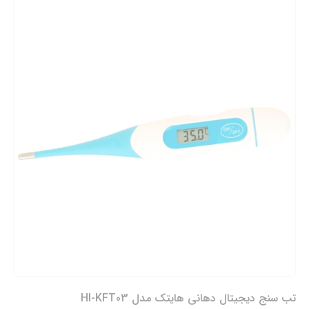
تب سنج دیجیتال دهانی هایتک مدل HI-KFT03