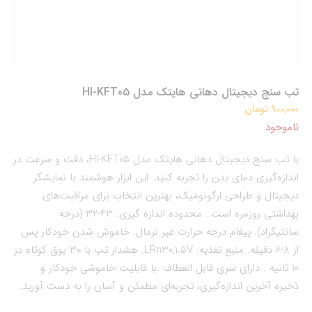
تب سنج دیجیتال دهانی هایتک مدل HI-KFT05
900,000 تومان
ناموجود
با تب سنج دیجیتال دهانی هایتک مدل HI-KFT05، دقت و سرعت در
اندازه‌گیری دمای بدن را تجربه کنید. این ابزار هوشمند با نمایشگر
دیجیتال و طراحی ارگونومیک، بهترین انتخاب برای مراقبت‌های
بهداشتی روزمره است.. محدوده اندازه گیری: 43-32 (درجه
سانتیگراد). پیغام درجه حرارت غیر نرمال. خاموش شدن خودکار پس
از 8-6 دقیقه. منبع تغذیه: LR1130,1.5V. هشدار تب با 30 بوق کوتاه در
10 ثانیه . دارای سری قابل انعطاف .با قابلیت خاموشی خودکار و
ذخیره آخرین اندازه‌گیری، تجربه‌ای مطمئن و آسان را به دست آورید.