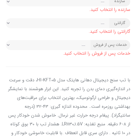
سازنده
سازنده را انتخاب کنید.
گارانتی
گارانتی را انتخاب کنید.
خدمات پس از فروش
خدمات پس از فروش را انتخاب کنید.
با تب سنج دیجیتال دهانی هایتک مدل HI-KFT05، دقت و سرعت
در اندازه‌گیری دمای بدن را تجربه کنید. این ابزار هوشمند با نمایشگر
دیجیتال و طراحی ارگونومیک، بهترین انتخاب برای مراقبت‌های
بهداشتی روزمره است.. محدوده اندازه گیری: 43-32 (درجه
سانتیگراد). پیغام درجه حرارت غیر نرمال. خاموش شدن خودکار پس
از 8-6 دقیقه. منبع تغذیه: LR1130,1.5V. هشدار تب با 30 بوق کوتاه
در 10 ثانیه . دارای سری قابل انعطاف .با قابلیت خاموشی خودکار و