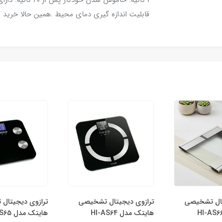
قابلیت اندازه گیری دمای محیط .همین حالا خرید ک
تال تشخیصی
ترازوی دیجیتال تشخیصی
ترازوی دیجیتال
هایتک مدل HI-AS64
هایتک مدل HI-AS65