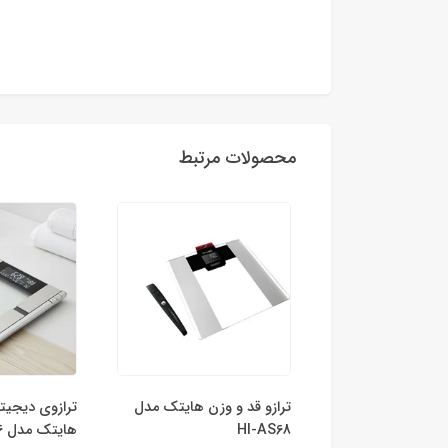
محصولات مرتبط
یجیتال تشخیصی
ترازو قد و‌ وزن هایتک مدل
ترازوی دیجی
HI-
HI-AS68
هایتک مدل HI-AS66