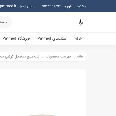
پشتیبانی فوری: 09133948769
ارسال ایمیل: info@patmed.ir
خانه
استندهای Patmed
فروشگاه Patmed
خانه
فهرست محصولات
تب سنج دیجیتال گوشی هایتک مدل