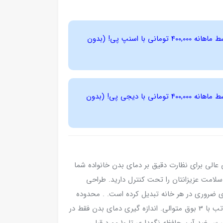
4 قسط ماهانه 400,000 تومانی با اسنپ ‌پی! (بدون
4 قسط ماهانه 400,000 تومانی با دیجی ‌پی! (بدون
ل هایتک مدل HI-KFT22، انتخابی عالی برای نظارت دقیق بر دمای بدن خانواده شما
سلامت عزیزانتان را تحت کنترل دارید. طراحی
ری ضروری در هر خانه تبدیل کرده است. . محدوده
اندازه گیری: 43-32 (درجه سانتیگراد). پیغام دمای تب با 3 بوق متوالی. اندازه گیری دمای بدن فقط در