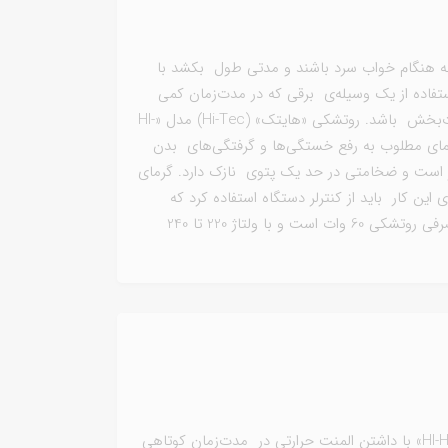
 هنگام خواب سرد باشند و مدتی طول بکشد با
تفاده از یک وسیله‌ی برقی که در مدت‌زمان کمی
گرم شود و گرم باقی بماند، می‌تواند بسیار لذت‌بخش باشد. روتشکی «هایتک» (Hi-Tec) مدل «HI-
د گرمای مطلوب به رفع خستگی‌ها و گرفتگی‌های بدن
اد روتشکی 150×80 سانتی‌متر است و ضخامتی در حد یک پتوی نازک دارد. گرمای
 این کار باید از کنترلر دستگاه استفاده کرد که
جایی در وسط سیم تعبیه شده است. برق مصرفی روتشکی 60 وات است و با ولتاژ 220 تا 240
تشکچه برقی «هایتک» (Hi-Tec) مدل «HI-HP46-B» با داشتن المنت حرارتی در مدت‌زمان کوتاهی