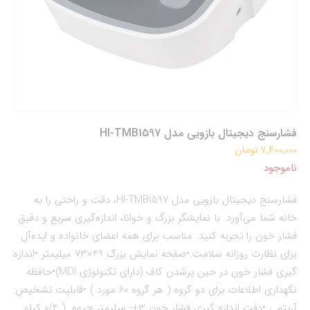
فشارسنج دیجیتال بازویی مدل HI-TMB1597
7,400,000 تومان
ناموجود
فشارسنج دیجیتال بازویی مدل HI-TMB1597، دقت و راحتی را به
خانه شما می‌آورد. با نمایشگر بزرگ و خوانا، اندازه‌گیری سریع و دقیق
فشار خون را تجربه کنید. مناسب برای همه اعضای خانواده و ایده‌آل
برای نظارت روزانه سلامت.•صفحه نمایش بزرگ 49×73 میلیمتر •اندازه
گیری فشار خون در حین پرشدن کاف (دارای تکنولوژی MDI)•حافظه
نگهداری اطلاعات برای دو گروه ( هر گروه 60 مورد ) •قابلیت تشخیص
آریتمی •دفت اندازه گیری فشار خون 3+- میلیمتر جیوه ( 0/4 کیلو