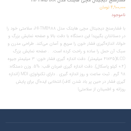
فشارسنج دیجیتال مچی هایتک مدل HI-TMB988
4,900,000 تومان
ناموجود
با فشارسنج دیجیتال مچی هایتک مدل HI-TMB988، سلامتی خود را
در دستانتان بگیرید! این دستگاه با دقت بالا و صفحه نمایش بزرگ و
خوانا، اندازه‌گیری فشار خون را سریع و آسان می‌کند. طراحی مدرن و
سبک آن حمل را ساده و راحت کرده است. . صفحه نمایش بزرگ
LCDا(41x35 میلیمتر). دقت اندازه گیری فشار خون: 3 میلیمتر جیوه
(0.4 کیلو پاسکال). دقت اندازه گیری ضربان قلب: %5. وزن دستگاه:
98 گرم . ثبت ساعت و روز اندازه گیری . داراي تكنولوژي MDI (اندازه
گيري فشار در حين پر باد شدن كاف).انتخابی ایده‌آل برای پایش
روزانه و اطمینان از سلامتی!