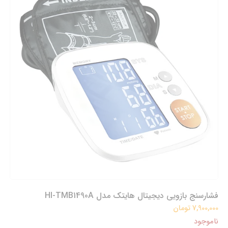
فشارسنج بازویی دیجیتال هایتک مدل HI-TMB1490A
7,900,000 تومان
ناموجود