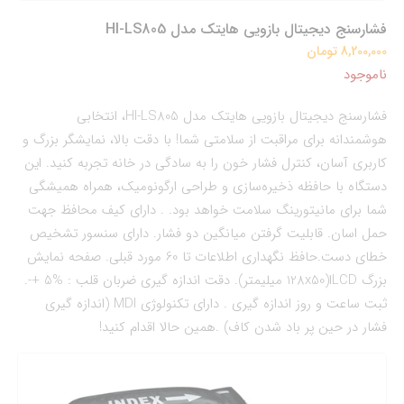
فشارسنج دیجیتال بازویی هایتک مدل HI-LS805
8,200,000 تومان
ناموجود
فشارسنج دیجیتال بازویی هایتک مدل HI-LS805، انتخابی
هوشمندانه برای مراقبت از سلامتی شما! با دقت بالا، نمایشگر بزرگ و
کاربری آسان، کنترل فشار خون را به سادگی در خانه تجربه کنید. این
دستگاه با حافظه ذخیره‌سازی و طراحی ارگونومیک، همراه همیشگی
شما برای مانیتورینگ سلامت خواهد بود. . دارای کیف محافظ جهت
حمل اسان. قابلیت گرفتن میانگین دو فشار. دارای سنسور تشخیص
خطای دست.حافظ نگهداری اطلاعات تا 60 مورد قبلی. صفحه نمایش
بزرگ LCDا(128x50 میلیمتر). دقت اندازه گیری ضربان قلب : %5 +-.
ثبت ساعت و روز اندازه گیری . داراي تكنولوژي MDI (اندازه گيري
فشار در حين پر باد شدن كاف) .همین حالا اقدام کنید!