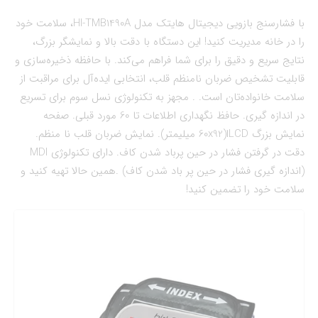
با فشارسنج بازویی دیجیتال هایتک مدل HI-TMB1490A، سلامت خود
را در خانه مدیریت کنید! این دستگاه با دقت بالا و نمایشگر بزرگ،
نتایج سریع و دقیق را برای شما فراهم می‌کند. با حافظه ذخیره‌سازی و
قابلیت تشخیص ضربان نامنظم قلب، انتخابی ایده‌آل برای مراقبت از
سلامت خانواده‌تان است. . مجهز به تکنولوژی نسل سوم برای تسریع
در اندازه گیری. حافظ نگهداری اطلاعات تا 60 مورد قبلی. صفحه
نمایش بزرگ LCDا(60x92 میلیمتر). نمایش ضربان قلب نا منظم.
دقت در گرفتن فشار در حین پرباد شدن کاف. داراي تكنولوژي MDI
(اندازه گيري فشار در حين پر باد شدن كاف) .همین حالا تهیه کنید و
سلامت خود را تضمین کنید!