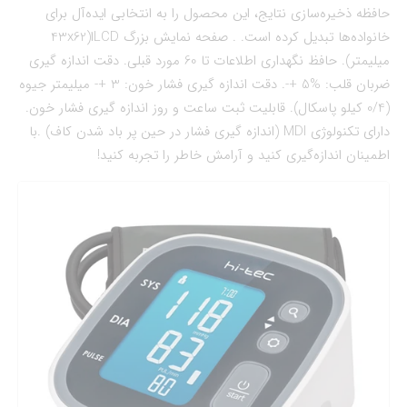
حافظه ذخیره‌سازی نتایج، این محصول را به انتخابی ایده‌آل برای
خانواده‌ها تبدیل کرده است. . صفحه نمایش بزرگ LCDا(43x62
میلیمتر). حافظ نگهداری اطلاعات تا 60 مورد قبلی. دقت اندازه گیری
ضربان قلب: %5 +-. دقت اندازه گیری فشار خون: 3 +- میلیمتر جیوه
(0/4 کیلو پاسکال). قابلیت ثبت ساعت و روز اندازه گیری فشار خون.
داراي تكنولوژي MDI (اندازه گيري فشار در حين پر باد شدن كاف) .با
اطمینان اندازه‌گیری کنید و آرامش خاطر را تجربه کنید!