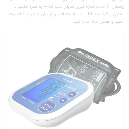
پاسکال ) •دقت اندازه گیری ضربان قلب 5%+-•به همرا آداپتور ،
باطری و کیف محافظ .به سلامت قلب و آرامش خاطر خود اهمیت
دهید و همین حالا اقدام کنید!