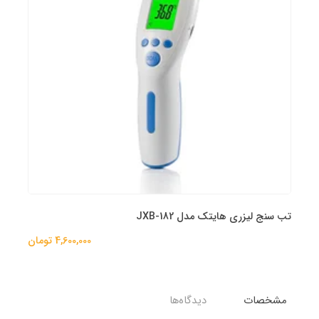
تب سنج لیزری هایتک مدل JXB-182
4,600,000 تومان
مشخصات
دیدگاه‌ها