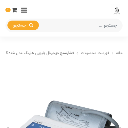
0
جستجو
خانه
فهرست محصولات
فشارسنج دیجیتال بازویی هایتک مدل HI-LS805