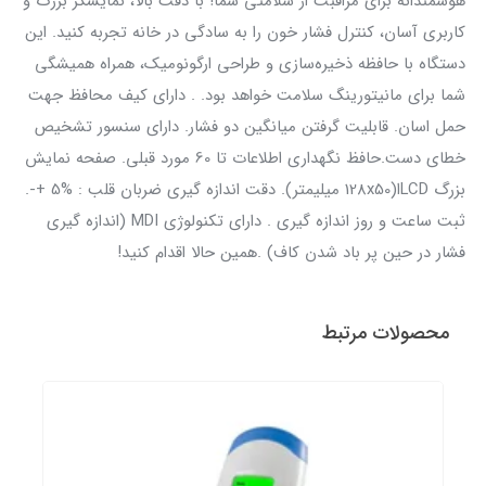
هوشمندانه برای مراقبت از سلامتی شما! با دقت بالا، نمایشگر بزرگ و
کاربری آسان، کنترل فشار خون را به سادگی در خانه تجربه کنید. این
دستگاه با حافظه ذخیره‌سازی و طراحی ارگونومیک، همراه همیشگی
شما برای مانیتورینگ سلامت خواهد بود. . دارای کیف محافظ جهت
حمل اسان. قابلیت گرفتن میانگین دو فشار. دارای سنسور تشخیص
خطای دست.حافظ نگهداری اطلاعات تا 60 مورد قبلی. صفحه نمایش
بزرگ LCDا(128x50 میلیمتر). دقت اندازه گیری ضربان قلب : %5 +-.
ثبت ساعت و روز اندازه گیری . داراي تكنولوژي MDI (اندازه گيري
فشار در حين پر باد شدن كاف) .همین حالا اقدام کنید!
محصولات مرتبط