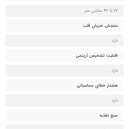
22 تا 42 سانتی متر
سنجش ضربان قلب
دارد
قابلیت تشخیص آریتمی
دارد
هشدار خطای محاسباتی
دارد
منبع تغذیه