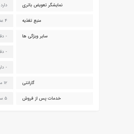
نمایشگر تعویض باتری
دارد
منبع تغذیه
4 عدد باتری نیم قلمی
سایر ویژگی ها
- دق
- دقت 
- دا
گارانتی
12 ماهه شرکت فاره
خدمات پس از فروش
5 ساله اصفهان پزشک افزار