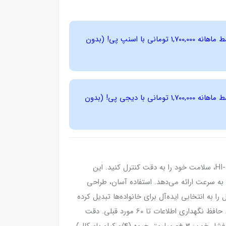
4 قسط ماهانه 1,700,000 تومانی با اسنپ ‌پی! (بدون
4 قسط ماهانه 1,700,000 تومانی با دیجی ‌پی! (بدون
با فشارسنج دیجیتال بازویی هایتک مدل HI-TMB995، سلامت خود را به دقت کنترل کنید. این
 به سرعت ارائه می‌دهد. استفاده آسان، طراحی
 به انتخابی ایده‌آل برای خانواده‌ها تبدیل کرده
است. . صفحه نمایش بزرگ LCDا(43x62 میلیمتر). حافظ نگهداری اطلاعات تا 60 مورد قبلی. دقت