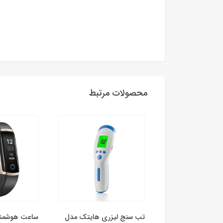
محصولات مرتبط
جیتال هایتک مدل
تب سنج لیزری هایتک مدل
ساعت هوشمند