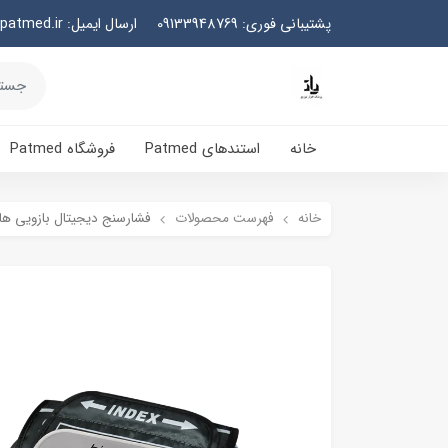
پشتیبانی فوری: 09133948769
ارسال ایمیل: info@patmed.ir
خانه
استندهای Patmed
فروشگاه Patmed
خانه
فهرست محصولات
فشارسنج دیجیتال بازویی هایتک مد