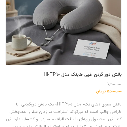
بالش دور گردن طبی هایتک مدل HI-TP90
7,200,000
5,600,000 تومان
بالش سفری «های تک» مدل «Hi-TP90» یک بالش دورگردنی با
طراحی جالب است که می‌تواند استراحت در زمان سفر را لذت‌بخش
کند. این محصول رویه‌ای با بافت الیاف مصنوعی و کشسان دارد. این
بافت رویه باعث می‌شود تا در زمان استفاده از بالش بتوان حس