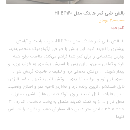
بالش طبی کمر هایتک مدل HI-BP120
3,000,000 تومان
ناموجود
با بالش طبی کمر هایتک مدل HI-BP120، خواب راحت و آرامش
بیشتری را تجربه کنید! این بالش با طراحی ارگونومیک منحصر‌به‌فرد،
بهترین پشتیبانی را برای کمر شما فراهم می‌کند. مناسب برای همه
افراد و تمامی سنین، از این پس با آسایش بیشتری به خواب بروید و
بیدار شوید. . روکش مخملی نرم و لطیف با قابلیت گردش هوا .
مموی فوم نرم و مرغوب ارتوپدی . روکش آنتی باکتریال ، ضد آلرژی و
قابل شستشو . ازبین برنده درد و فشاردر ناحیه کمر و اصلاح وضعیت
ستون فقرات . قابل نصب برروی انواع صندلی ها ( ماشین ، منزل ،
محل کار و .....) به کمک کمربند متصل به پشت بالشت . اندازه : 12
× 34 × 35 سانتی متر.همین حالا سفارش دهید و تفاوت را احساس
کنید!