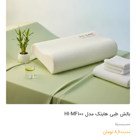
بالش طبی هایتک مدل HI-MF100
11,000,000
8,700,000 تومان