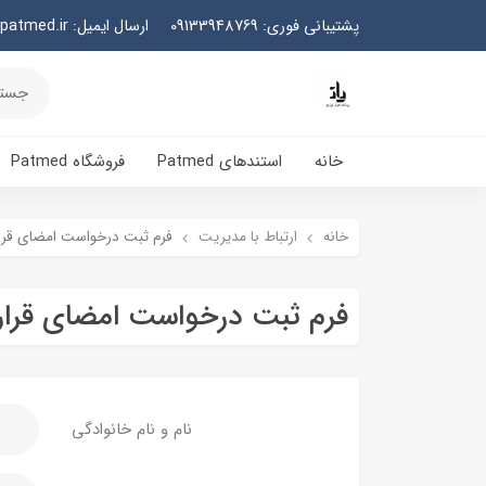
پشتیبانی فوری: 09133948769
ارسال ایمیل: info@patmed.ir
خانه
استندهای Patmed
فروشگاه Patmed
خانه
ارتباط با مدیریت
فرم ثبت درخواست امضای قرار
فرم ثبت درخواست امضای قرارد
نام و نام خانوادگی