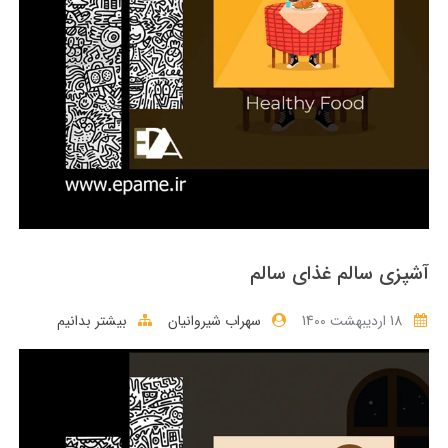
آشپزی سالم غذای سالم
18 ارديبهشت 1400
سهراب شیروانیان
بیشتر بدانیم