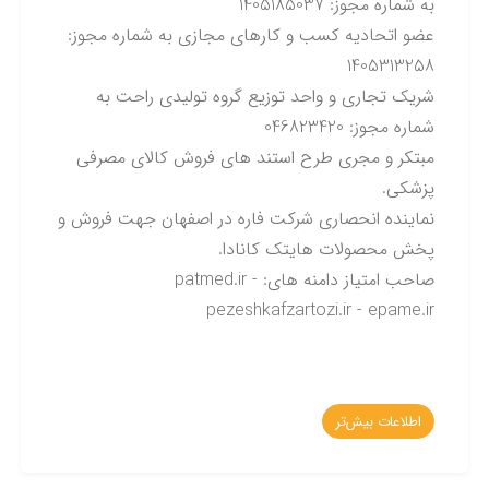
به شماره مجوز: 1405185037
عضو اتحادیه کسب و کارهای مجازی به شماره مجوز:
1405313258
شریک تجاری و واحد توزیع گروه تولیدی راحت به
شماره مجوز: 046823420
مبتکر و مجری طرح استند های فروش کالای مصرفی
پزشکی.
نماینده انحصاری شرکت فاره در اصفهان جهت فروش و
پخش محصولات هایتک کانادا.
صاحب امتیاز دامنه های: patmed.ir -
pezeshkafzartozi.ir - epame.ir
اطلاعات بیش‌تر