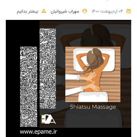
04 ارديبهشت 1400
سهراب شیروانیان
بیشتر بدانیم