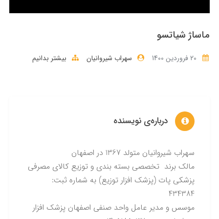
ماساژ شیاتسو
20 فروردین 1400
سهراب شیروانیان
بیشتر بدانیم
درباره‌ی نویسنده
سهراب شیروانیان متولد 1367 در اصفهان
مالک برند تخصصی بسته بندی و توزیع کالای مصرفی
پزشکی پات (پزشک افزار توزیع) به شماره ثبت:
434384
موسس و مدیر عامل واحد صنفی اصفهان پزشک افزار