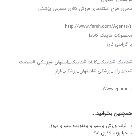
مجري طرح استندهاي فروش كالاي مصرفي پزشكي
محصولات هايتك كانادا
با گارانتي فاره
#هايتك #هايتك_كانادا #هايتك_اصفهان #پزشكي #سلامت
#تجهيزات_پزشكي #اصفهان_پزشك_افزار
Www.epame.ir
همچنین بخوانید...
اثرات ورزش برقلب و برتقویت قلب و عروق
چرا رژیم لاغری نه؟