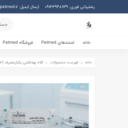
پشتیبانی فوری: 09133948769
ارسال ایمیل: info@patmed.ir
خانه
استندهای Patmed
فروشگاه Patmed
خانه
فهرست محصولات
کلاه بهداشتی یکبارمصرف (17عدد)