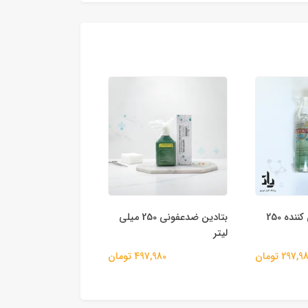
اسپری ضدعفونی کننده 250
بتادین ضدعفونی 250 میلی
کاور توالت فرنگی یک
لیتر
(17 عدد)
297,9 تومان
497,980 تومان
103,980 