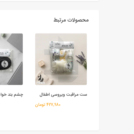
محصولات مرتبط
شتی یکبارمصرف
ست مراقبت ویروسی اطفال
چشم بند خوا
427,980 تومان
107,980 تومان