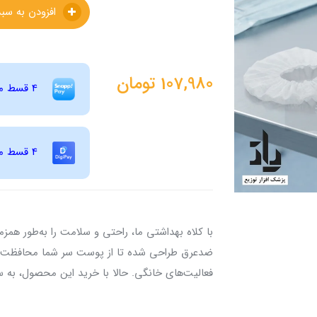
افزودن به سبدخرید
107,980
تومان
4 قسط ماهانه 26,995 تومانی با اسنپ ‌پی! (بدون کارمزد)
4 قسط ماهانه 26,995 تومانی با دیجی ‌پی! (بدون کارمزد)
با کلاه بهداشتی ما، راحتی و سلامت را به‌طور همز
ضدعرق طراحی شده تا از پوست سر شما محافظت کن
فعالیت‌های خانگی. حالا با خرید این محصول، به