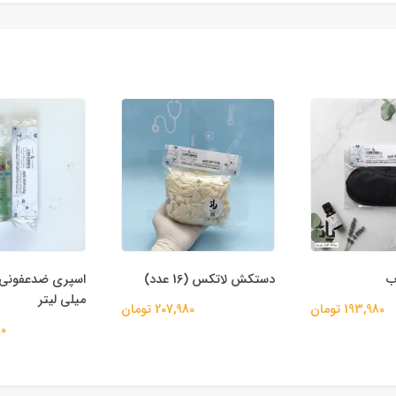
ب
دستکش لاتکس (16 عدد)
میلی لیتر
193,980 تومان
207,980 تومان
80