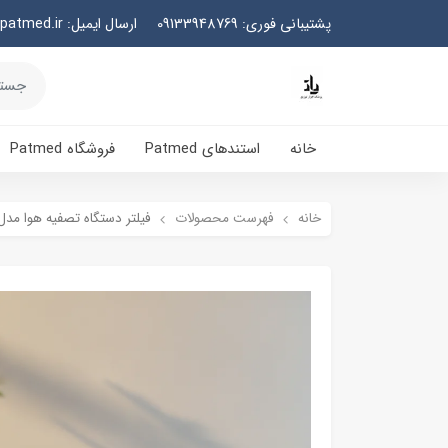
پشتیبانی فوری: 09133948769
ارسال ایمیل: info@patmed.ir
خانه
استندهای Patmed
فروشگاه Patmed
خانه
فهرست محصولات
فیلتر دستگاه تصفیه هوا مدل I-AP900