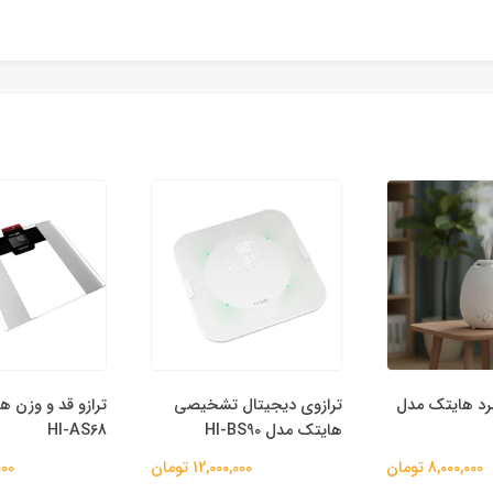
رد هایتک مدل
ترازوی دیجیتال تشخیصی
ترازو قد و‌ وزن 
هایتک مدل HI-BS90
HI-AS68
8,000,000 تومان
12,000,000 تومان
,000