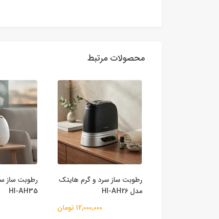
محصولات مرتبط
فیه کننده هوای
رطوبت ساز سرد و گرم هایتک
رطوبت ساز س
HI-A
مدل HI-AH26
HI-AH35
24,000,000 تومان
12,000,000 تومان