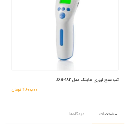
تب سنج لیزری هایتک مدل JXB-182
4,600,000 تومان
مشخصات
دیدگاه‌ها