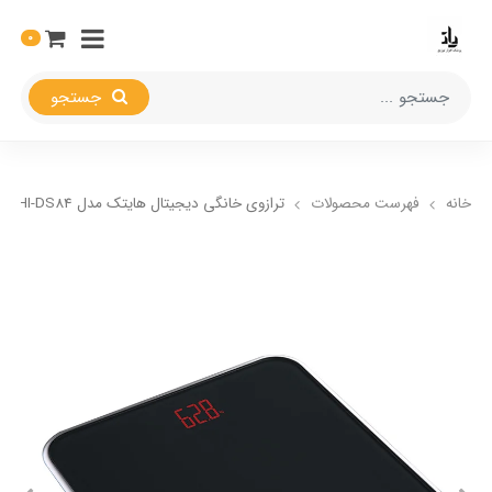
0
جستجو
خانه
فهرست محصولات
ترازوی خانگی دیجیتال هایتک مدل HI-DS84