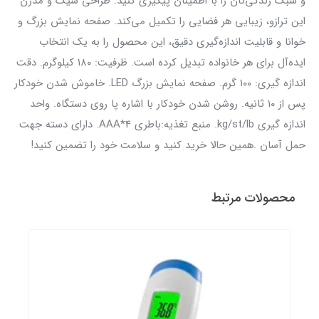
و سبک زندگی‌تان را با اطمینان پیگیری کنید. طراحی شیک و مدرن
این ترازو، زیبایی هر فضایی را تکمیل می‌کند. صفحه نمایش بزرگ و
خوانا و قابلیت اندازه‌گیری دقیق، این محصول را به یک انتخاب
ایده‌آل برای هر خانواده تبدیل کرده است. ظرفيت: ١٨٠ كيلوگرم. دقت
اندازه گيري: ١٠٠ گرم. صفحه نمايش بزرگ LED. خاموش شدن خودكار
پس از ١٠ ثانيه. روشن شدن خودكار با اشاره پا روي دستگاه. واحد
اندازه گيري kg/st/lb. منبع تغذيه:باطری AAA*4. داراي دسته جهت
حمل آسان .همین حالا خرید کنید و سلامت خود را تضمین کنید!
محصولات مرتبط