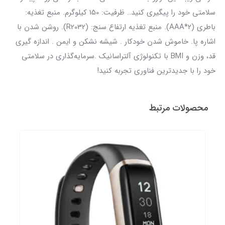
سلامتی خود را پیگیری کنید.. ظرفیت: 150 کیلوگرم. منبع تغذیه:
باطری (AAA*2). منبع تغذیه ارتفاع سنج: (R2032). روشن شدن با
اشاره پا. خاموش شدن خودکار . شیشه نشکن و ایمن . اندازه گیری
قد، وزن و BMI با تکنولوژی آلتراسانیک .سرمایه‌گذاری در سلامتی
خود را با جدیدترین فناوری تجربه کنید!
محصولات مرتبط