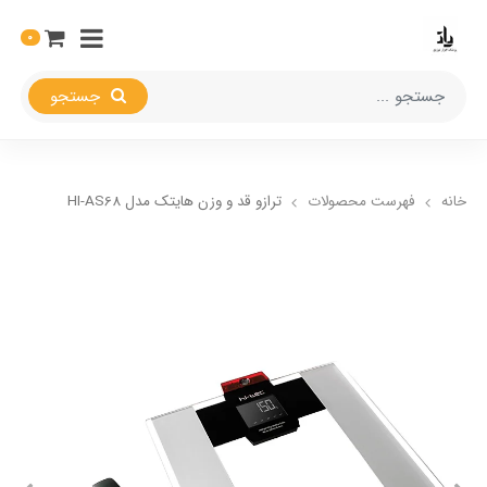
0
جستجو
خانه
فهرست محصولات
ترازو قد و‌ وزن هایتک مدل HI-AS68