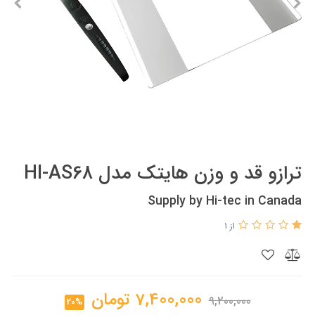
ترازو قد و‌ وزن هایتک مدل HI-AS68
Supply by Hi-tec in Canada
از 1
7,400,000
تومان
9,200,000
20%