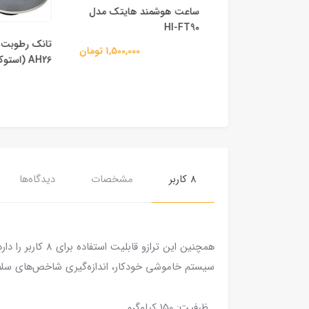
مند هایتک مدل
ساعت هوشمند هایتک مدل
HI-FT90
1,500,000 تومان
1,500,000 تومان
AH26 (استوک)
8 کاربر
مشخصات
دیدگاه‌ها
همچنین این ترا
سیستم خاموشی خودکار، اندازه‌گیری شاخص‌های سلامت و کلید‌های لم
. ظرفیت: 150 کیلوگرم