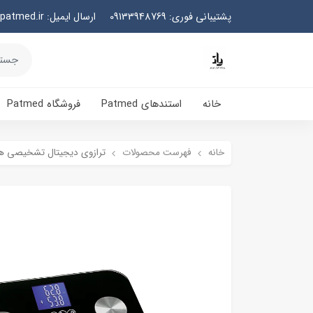
پشتیبانی فوری: 09133948769
ارسال ایمیل: info@patmed.ir
خانه
استندهای Patmed
فروشگاه Patmed
خانه
فهرست محصولات
ترازوی دیجیتال تشخیصی هایتک 