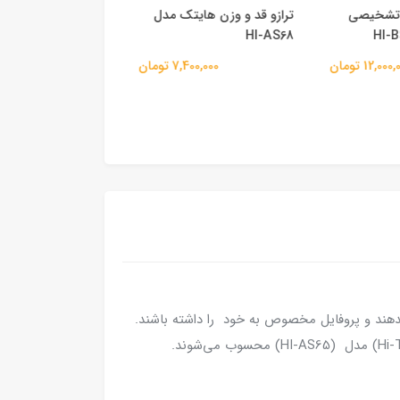
 تشخیصی
ترازو قد و‌ وزن هایتک مدل
ترازوی دیجیتال تش
HI-AS68
هایتک مدل HI-AS64
12,00 تومان
7,400,000 تومان
7,000,000 
 را به دستگاه بدهند و پروفایل مخصوص به خود را داشته باشند.