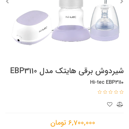
شیردوش برقی هایتک مدل EBP3110
Hi-tec EBP3110
6,700,000
تومان