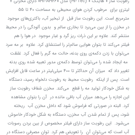
رطوبت ساز « هایتک » (Hi-Tec) مدل «HI-AH26» دارای مخزنی 7
لیتری برای مرطوب کردن هوای محیطی به مساحت 40 تا 55
مترمربع است. این رطوبت ساز قبل از تبخیر آب، باکتری‌های موجود
در مخزن را از بین می‌برد تا بخاری سالم و بدون آلودگی را در محیط
منتشر کند. علاوه بر این ذرات ریز گرد و غبار موجود در هوا را هم
فیلتر می‌کند تا بتوان هوایی سالم‌تر را استنشاق کرد. علاوه بر مه سرد
می‌توان با زدن دکمه‌ی روی بدنه، حالت مه گرم را فعال کرد. غلظت
مه ایجاد شده را می‌توان توسط دکمه‌ی مدور تعبیه شده روی بدنه
تغییر داد که میزان آن حداکثر تا 400 میلی‌لیتر در ساعت قابل افزایش
است. پس از اینکه رطوبت محیط به رطوبت دلخواه رسید، دستگاه
به شکل خودکار تولید مه را قطع می‌کند. مخزن شفاف رطوبت ساز
این اجازه را می‌دهد میزان آب باقی مانده در آن را بتوان مشاهده
کرد. البته در صورتی که فراموش شود که داخل مخزن آب ریخته
شود، پس از تمام شدن آب مخزن، دستگاه به شکل خودکار خاموش
می‌شود. این رطوبت ساز دارای فیلتر مخصوص از بین بردن رسوبات
آب است که می‌توان آن را تعویض هم کرد. توان مصرفی دستگاه در