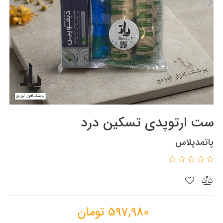
ست ارتوپدی تسکین درد
پاتمدپلاس
597,980
تومان