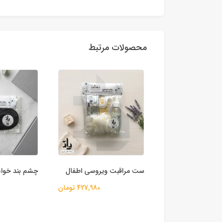
محصولات مرتبط
شتی یکبارمصرف
ست مراقبت ویروسی اطفال
چشم بند خوا
427,980 تومان
107,980 تومان