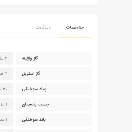
مشخصات
دیدگاه‌ها
گاز وازلینه
2 عدد
گاز استریل
3 عدد 16 لا
پماد سوختگی
30 میلی لیتر
چسب پانسمان
1 عدد ضدحساسیت
باند سوختگی
1 عدد با عرض 10 سانتیمتر