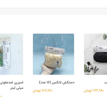
ب
دستکش لاتکس (16 عدد)
میلی لیتر
193,980 تومان
207,980 تومان
80