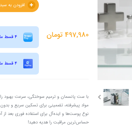
افزودن به سبدخرید
497,980
تومان
4 قسط ماهانه 124,495 تومانی با اسنپ ‌پی! (بدون کارمزد)
4 قسط ماهانه 124,495 تومانی با دیجی ‌پی! (بدون کارمزد)
با ست پانسمان و ترمیم سوختگی، سرعت بهبود را د
مواد پیشرفته، تضمینی برای تسکین سریع و بدون د
نوع پوست‌ها و ایده‌آل برای استفاده فوری بعد از
حساس‌ترین مراقبت را هدیه دهید!