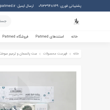
پشتیبانی فوری: 09133948769
ارسال ایمیل: info@patmed.ir
خانه
استندهای Patmed
فروشگاه Patmed
خانه
فهرست محصولات
ست پانسمان و ترمیم سوخت