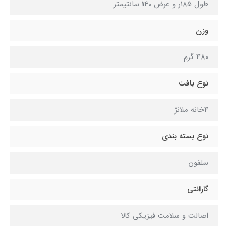
طول 185ر و عرض 140 سانتیمتر
وزن
480 گرم
نوع بافت
4خانه ملانژ
نوع بسته بندی
سلفون
گارانتی
اصالت و سلامت فیزیکی کالا