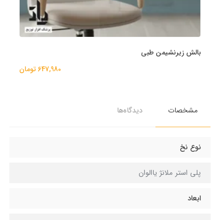
بالش زیرنشیمن طبی
647,980 تومان
مشخصات
دیدگاه‌ها
نوع نخ
پلی استر ملانژ یاالوان
ابعاد