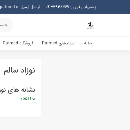
پشتیبانی فوری: 09133948769
ارسال ایمیل: info@patmed.ir
خانه
استندهای Patmed
فروشگاه Patmed
نوزاد سالم
نشانه های نوز
/post-8