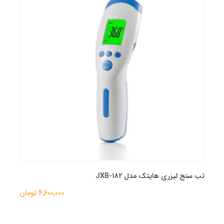
تب سنج لیزری هایتک مدل JXB-182
4,600,000 تومان