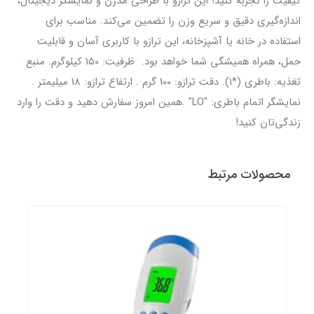
کیفیت را تجربه کنید! این ترازو با طراحی مدرن و نمایشگر دیجیتال،
اندازه‌گیری دقیق و سریع وزن را تضمین می‌کند. مناسب برای
استفاده در خانه یا آشپزخانه، این ترازو با کاربری آسان و قابلیت
حمل، همراه همیشگی شما خواهد بود. ظرفیت: 150 کیلوگرم. منبع
تغذیه: باطری (*1). دقت ترازو: 100 گرم . ارتفاع ترازو: 18 میلیمتر .
نمایشگر اتمام باطری: "LO" .همین امروز سفارش دهید و دقت را وارد
زندگی‌تان کنید!
محصولات مرتبط