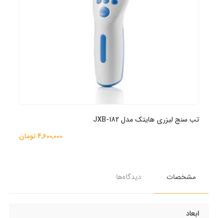
تب سنج لیزری هایتک مدل JXB-182
4,600,000 تومان
مشخصات
دیدگاه‌ها
ابعاد