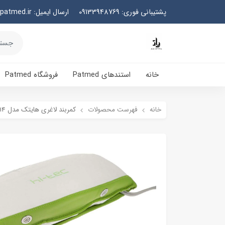
پشتیبانی فوری: 09133948769
ارسال ایمیل: info@patmed.ir
خانه
استندهای Patmed
فروشگاه Patmed
خانه
فهرست محصولات
کمربند لاغری هایتک مدل HI-BM114