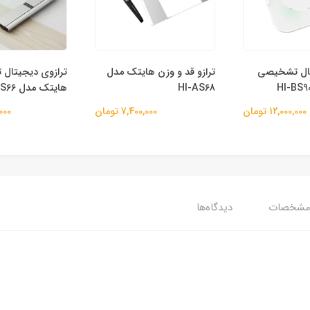
تال تشخیصی
ترازو قد و‌ وزن هایتک مدل
ترازوی دیجیتال
HI-AS68
هایتک مدل HI-AS66
12,000,000 تومان
7,400,000 تومان
0,000
شخصات
دیدگاه‌ها