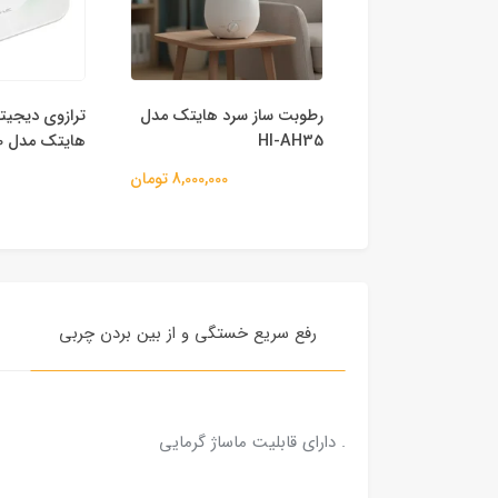
 سرد و گرم هایتک
رطوبت ساز سرد هایتک مدل
ترازوی دیجی
HI-AH35
هایتک مدل HI-BS90
12,000,000 تومان
8,000,000 تومان
رفع سریع خستگی و از بین بردن چربی
م
. دارای قابلیت ماساژ گرمایی