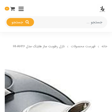
0
جستجو
خانه
فهرست محصولات
نازل رطوبت ساز هایتک مدل HI-AH26